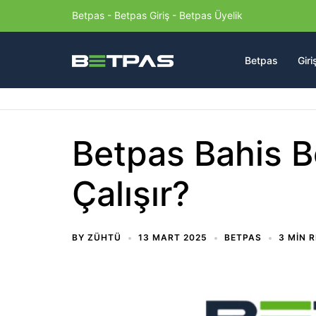
Skip
Betpas - Betpas Giriş - Betpas Üyelik
to
content
Betpas
Giri
Betpas Bahis 
Çalışır?
BY
ZÜHTÜ
13 MART 2025
BETPAS
3 MIN 