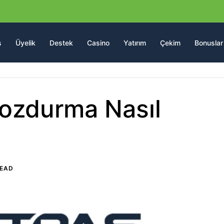
ş
Üyelik
Destek
Casino
Yatırım
Çekim
Bonuslar
Bozdurma Nasıl
READ