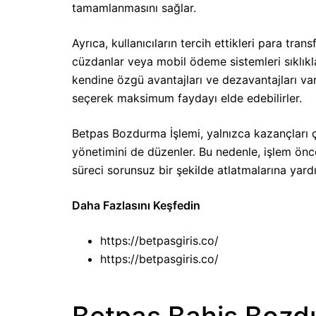
tamamlanmasını sağlar.
Ayrıca, kullanıcıların tercih ettikleri para tran
cüzdanlar veya mobil ödeme sistemleri sıklıkla
kendine özgü avantajları ve dezavantajları var
seçerek maksimum faydayı elde edebilirler.
Betpas Bozdurma İşlemi, yalnızca kazançları 
yönetimini de düzenler. Bu nedenle, işlem önc
süreci sorunsuz bir şekilde atlatmalarına yardı
Daha Fazlasını Keşfedin
https://betpasgiris.co/
https://betpasgiris.co/
Betpas Bahis Bozdu