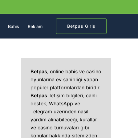
Betpas Giriş
Bahis
Reklam
Betpas
, online bahis ve casino
oyunlarına ev sahipliği yapan
popüler platformlardan biridir.
Betpas
iletişim bilgileri, canlı
destek, WhatsApp ve
Telegram üzerinden nasıl
yardım alınabileceği, kurallar
ve casino turnuvaları gibi
konular hakkında sitemizden