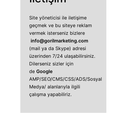
Site yöneticisi ile iletişime
geçmek ve bu siteye reklam
vermek isterseniz bizlere
info@gorilmarketing.com
(mail ya da Skype) adresi
üzerinden 7/24 ulaşabilirsiniz.
Dilerseniz sizler için
de
Google
AMP/SEO/CMS/CSS/ADS/Sosyal
Medya/ alanlarıyla ilgili
çalışma yapabiliriz.