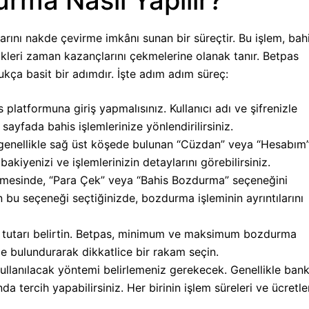
larını nakde çevirme imkânı sunan bir süreçtir. Bu işlem, bah
dikleri zaman kazançlarını çekmelerine olanak tanır. Betpas
ça basit bir adımdır. İşte adım adım süreç:
as platformuna giriş yapmalısınız. Kullanıcı adı ve şifrenizle
sayfada bahis işlemlerinize yönlendirilirsiniz.
 genellikle sağ üst köşede bulunan “Cüzdan” veya “Hesabım
kiyenizi ve işlemlerinizin detaylarını görebilirsiniz.
mesinde, “Para Çek” veya “Bahis Bozdurma” seçeneğini
 bu seçeneği seçtiğinizde, bozdurma işleminin ayrıntılarını
z tutarı belirtin. Betpas, minimum ve maksimum bozdurma
nde bulundurarak dikkatlice bir rakam seçin.
ullanılacak yöntemi belirlemeniz gerekecek. Genellikle ban
a tercih yapabilirsiniz. Her birinin işlem süreleri ve ücretle