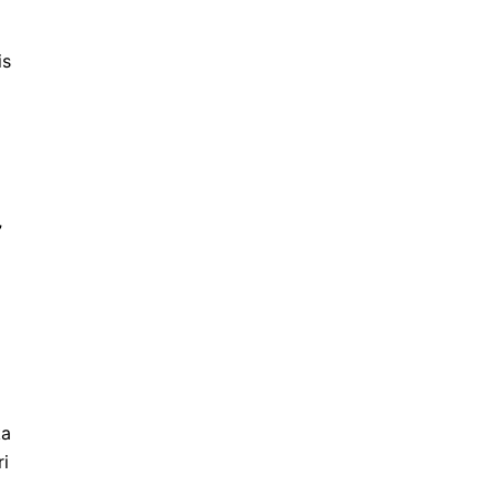
is
”
ka
ri