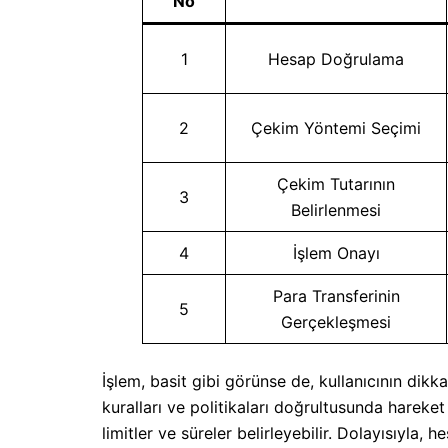
No
1
Hesap Doğrulama
2
Çekim Yöntemi Seçimi
Çekim Tutarının
3
Belirlenmesi
4
İşlem Onayı
Para Transferinin
5
Gerçekleşmesi
İşlem, basit gibi görünse de, kullanıcının dikk
kuralları ve politikaları doğrultusunda hareket
limitler ve süreler belirleyebilir. Dolayısıyla, h