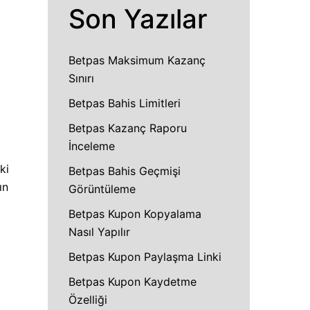
Son Yazılar
Betpas Maksimum Kazanç
Sınırı
Betpas Bahis Limitleri
Betpas Kazanç Raporu
İnceleme
ki
Betpas Bahis Geçmişi
ın
Görüntüleme
Betpas Kupon Kopyalama
Nasıl Yapılır
Betpas Kupon Paylaşma Linki
Betpas Kupon Kaydetme
Özelliği