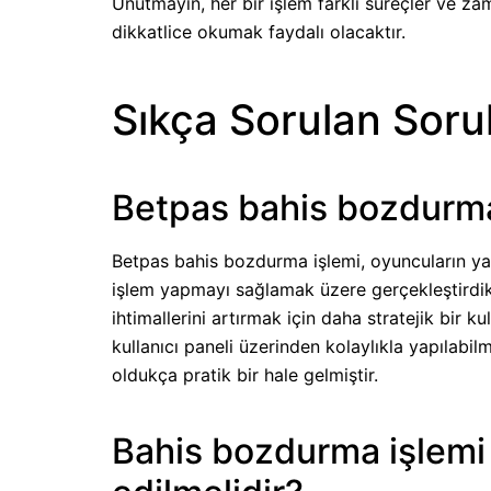
Unutmayın, her bir işlem farklı süreçler ve zam
dikkatlice okumak faydalı olacaktır.
Sıkça Sorulan Soru
Betpas bahis bozdurma
Betpas bahis bozdurma işlemi, oyuncuların yapt
işlem yapmayı sağlamak üzere gerçekleştirdikl
ihtimallerini artırmak için daha stratejik bir 
kullanıcı paneli üzerinden kolaylıkla yapılabil
oldukça pratik bir hale gelmiştir.
Bahis bozdurma işlemi 