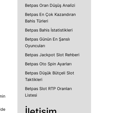
Betpas Oran Düşüş Analizi
Betpas En Çok Kazandıran
Bahis Türleri
Betpas Bahis İstatistikleri
Betpas Günün En Şanslı
Oyuncuları
Betpas Jackpot Slot Rehberi
Betpas Oto Spin Ayarları
Betpas Düşük Bütçeli Slot
Taktikleri
Betpas Slot RTP Oranları
Listesi
nin
İletişim
ilde