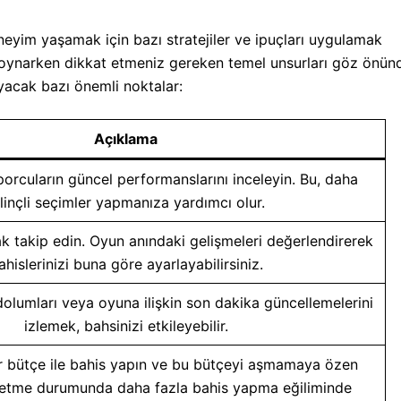
eneyim yaşamak için bazı stratejiler ve ipuçları uygulamak
his oynarken dikkat etmeniz gereken temel unsurları göz önün
ayacak bazı önemli noktalar:
Açıklama
porcuların güncel performanslarını inceleyin. Bu, daha
ilinçli seçimler yapmanıza yardımcı olur.
ak takip edin. Oyun anındaki gelişmeleri değerlendirerek
ahislerinizi buna göre ayarlayabilirsiniz.
dolumları veya oyuna ilişkin son dakika güncellemelerini
izlemek, bahsinizi etkileyebilir.
bir bütçe ile bahis yapın ve bu bütçeyi aşmamaya özen
betme durumunda daha fazla bahis yapma eğiliminde