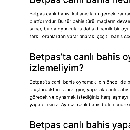
Betpas canlı bahis, kullanıcıların gerçek zaman
platformdur. Bu tür bahis türü, maçların deva
sunar, bu da oyunculara daha dinamik bir oyun
farklı oranlardan yararlanarak, çeşitli bahis se
Betpas’ta canlı bahis 
izlemeliyim?
Betpas’ta canlı bahis oynamak için öncelikle 
oluşturduktan sonra, giriş yaparak canlı bahi
görecek ve oynamak istediğiniz karşılaşmayı se
yapabilirsiniz. Ayrıca, canlı bahis bölümündek
Betpas canlı bahis ya