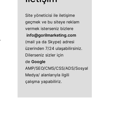
Site yöneticisi ile iletişime
geçmek ve bu siteye reklam
vermek isterseniz bizlere
info@gorilmarketing.com
r
(mail ya da Skype) adresi
üzerinden 7/24 ulaşabilirsiniz.
Dilerseniz sizler için
de
Google
AMP/SEO/CMS/CSS/ADS/Sosyal
Medya/ alanlarıyla ilgili
çalışma yapabiliriz.