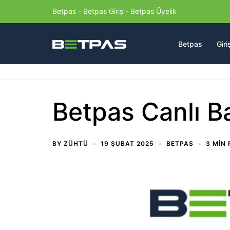
Skip
Betpas - Betpas Giriş - Betpas Üyelik
to
content
Betpas
Giri
Betpas Canlı B
BY
ZÜHTÜ
19 ŞUBAT 2025
BETPAS
3 MIN