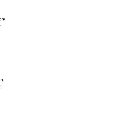
anı
a
rı
s