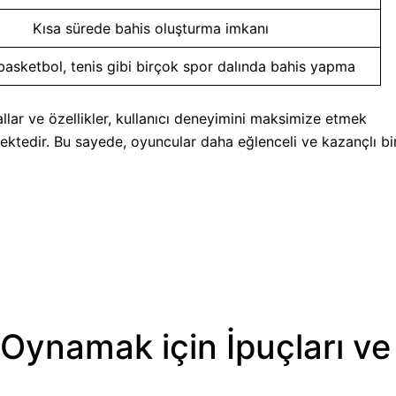
Kısa sürede bahis oluşturma imkanı
 basketbol, tenis gibi birçok spor dalında bahis yapma
llar ve özellikler, kullanıcı deneyimini maksimize etmek
ektedir. Bu sayede, oyuncular daha eğlenceli ve kazançlı bi
 Oynamak için İpuçları ve