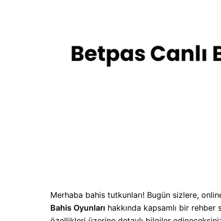
Merhaba bahis tutkunları! Bugün sizlere, onl
Bahis Oyunları
hakkında kapsamlı bir rehber su
özellikleri üzerine detaylı bilgiler edineceksiniz