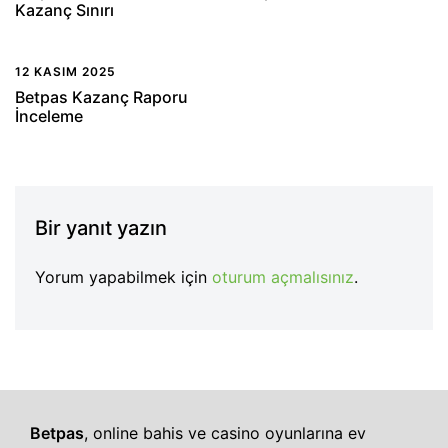
Kazanç Sınırı
12 KASIM 2025
Betpas Kazanç Raporu
İnceleme
Bir yanıt yazın
Yorum yapabilmek için
oturum açmalısınız
.
Betpas
, online bahis ve casino oyunlarına ev