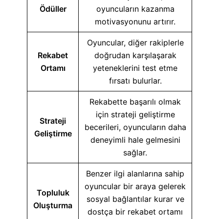
Ödüller
oyuncuların kazanma
motivasyonunu artırır.
Oyuncular, diğer rakiplerle
Rekabet
doğrudan karşılaşarak
Ortamı
yeteneklerini test etme
fırsatı bulurlar.
Rekabette başarılı olmak
için strateji geliştirme
Strateji
becerileri, oyuncuların daha
Geliştirme
deneyimli hale gelmesini
sağlar.
Benzer ilgi alanlarına sahip
oyuncular bir araya gelerek
Topluluk
sosyal bağlantılar kurar ve
Oluşturma
dostça bir rekabet ortamı