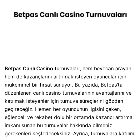
Betpas Canlı Casino
turnuvaları, hem heyecan arayan
hem de kazançlarını artırmak isteyen oyuncular için
mükemmel bir fırsat sunuyor. Bu yazıda, Betpas’ta
düzenlenen canlı casino turnuvalarının avantajlarını ve
katılmak isteyenler için turnuva süreçlerini gözden
geçireceğiz. Hemen her oyuncunun ilgisini çeken,
eğlenceli ve rekabet dolu bir ortamda kazancı artırma
imkanı sunan bu turnuvalar hakkında bilmeniz
gerekenleri keşfedeceksiniz. Ayrıca, turnuvalara katılım