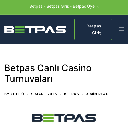
Skip
Betpas - Betpas Giriş - Betpas Üyelik
to
content
Betpas
Tog
Giriş
men
Betpas Canlı Casino
Turnuvaları
BY
ZÜHTÜ
9 MART 2025
BETPAS
3 MIN READ