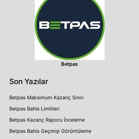
Betpas
Son Yazılar
Betpas Maksimum Kazanç Sınırı
Betpas Bahis Limitleri
Betpas Kazanç Raporu İnceleme
Betpas Bahis Geçmişi Görüntüleme