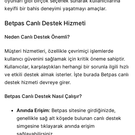
oyunları gibi birçok seçenek sunarak kullanıcılarına
keyifli bir bahis deneyimi yaşatmayı amaçlar.
Betpas Canlı Destek Hizmeti
Neden Canlı Destek Önemli?
Müşteri hizmetleri, özellikle çevrimiçi işlemlerde
kullanıcı güvenini sağlamak için kritik öneme sahiptir.
Kullanıcılar, karşılaştıkları herhangi bir sorunla ilgili hızlı
ve etkili destek almak isterler. İşte burada Betpas canlı
destek hizmeti devreye girer.
Betpas Canlı Destek Nasıl Çalışır?
Anında Erişim:
Betpas sitesine girdiğinizde,
genellikle sağ alt köşede bulunan canlı destek
simgesine tıklayarak anında erişim
sağlayabilirsiniz.