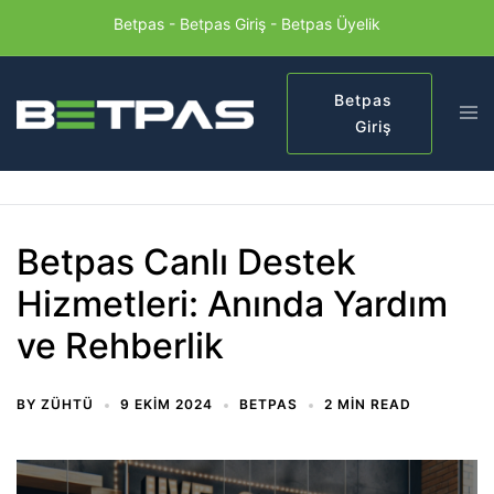
Skip
Betpas - Betpas Giriş - Betpas Üyelik
to
content
Betpas
Tog
Giriş
men
Betpas Canlı Destek
Hizmetleri: Anında Yardım
ve Rehberlik
BY
ZÜHTÜ
9 EKIM 2024
BETPAS
2 MIN READ