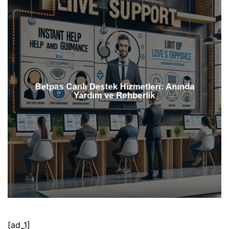
[ad_1]