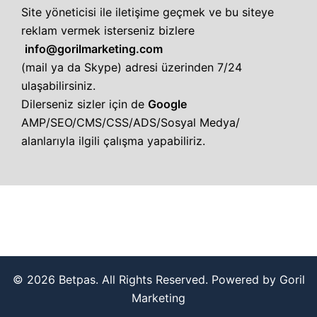
Site yöneticisi ile iletişime geçmek ve bu siteye
reklam vermek isterseniz bizlere
info@gorilmarketing.com
(mail ya da Skype) adresi üzerinden 7/24
ulaşabilirsiniz.
Dilerseniz sizler için de
Google
AMP/SEO/CMS/CSS/ADS/Sosyal Medya/
alanlarıyla ilgili çalışma yapabiliriz.
© 2026 Betpas. All Rights Reserved. Powered by Goril
Marketing