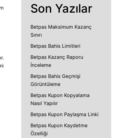
Son Yazılar
ım
Betpas Maksimum Kazanç
Sınırı
Betpas Bahis Limitleri
Betpas Kazanç Raporu
r.
İnceleme
ni
Betpas Bahis Geçmişi
Görüntüleme
Betpas Kupon Kopyalama
Nasıl Yapılır
Betpas Kupon Paylaşma Linki
Betpas Kupon Kaydetme
Özelliği