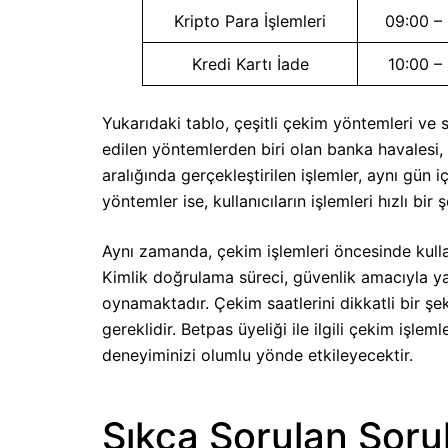
Kripto Para İşlemleri
09:00 –
Kredi Kartı İade
10:00 –
Yukarıdaki tablo, çeşitli çekim yöntemleri ve 
edilen yöntemlerden biri olan banka havalesi, b
aralığında gerçekleştirilen işlemler, aynı gün i
yöntemler ise, kullanıcıların işlemleri hızlı bi
Aynı zamanda, çekim işlemleri öncesinde kullan
Kimlik doğrulama süreci, güvenlik amacıyla ya
oynamaktadır. Çekim saatlerini dikkatli bir ş
gereklidir. Betpas üyeliği ile ilgili çekim işle
deneyiminizi olumlu yönde etkileyecektir.
Sıkça Sorulan Soru