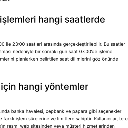
işlemleri hangi saatlerde
0 ile 23:00 saatleri arasında gerçekleştirilebilir. Bu saatler
anması nedeniyle bir sonraki gün saat 07:00’de işleme
imlerini planlarken belirtilen saat dilimlerini göz önünde
 için hangi yöntemler
sında banka havalesi, cepbank ve papara gibi seçenekler
arklı işlem sürelerine ve limitlere sahiptir. Kullanıcılar, terc
tpas’ın resmi web sitesinden veya müşteri hizmetlerinden