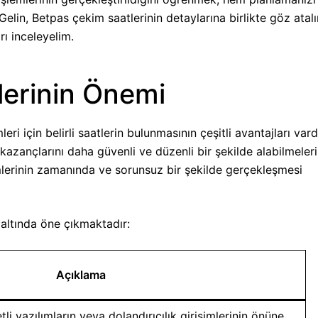
 Gelin, Betpas çekim saatlerinin detaylarına birlikte göz atal
ı inceleyelim.
lerinin Önemi
ri için belirli saatlerin bulunmasının çeşitli avantajları vardı
 kazançlarını daha güvenli ve düzenli bir şekilde alabilmeleri
şlemlerinin zamanında ve sorunsuz bir şekilde gerçekleşmesi
 altında öne çıkmaktadır:
Açıklama
etli yazılımların veya dolandırıcılık girişimlerinin önüne