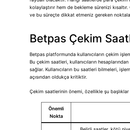
kolaylaştırır hem de bekleme sürenizi kısaltır.
ve bu süreçte dikkat etmeniz gereken noktalar
Betpas Çekim Saat
Betpas platformunda kullanıcıların çekim işlemle
Bu çekim saatleri, kullanıcıların hesaplarından
sağlar. Kullanıcıların bu saatleri bilmeleri, i
açısından oldukça kritiktir.
Çekim saatlerinin önemi, özellikle şu başlıklar
Önemli
Nokta
Belirli saatler, kötü niy