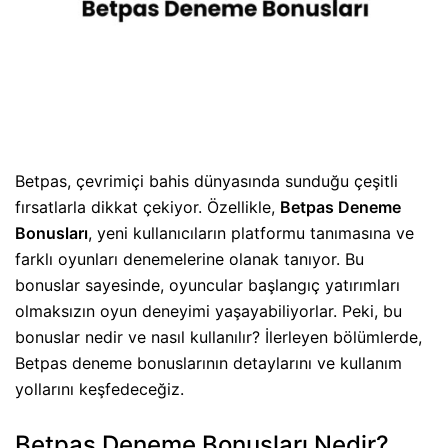
Betpas, çevrimiçi bahis dünyasında sunduğu çeşitli
fırsatlarla dikkat çekiyor. Özellikle,
Betpas Deneme
Bonusları
, yeni kullanıcıların platformu tanımasına ve
farklı oyunları denemelerine olanak tanıyor. Bu
bonuslar sayesinde, oyuncular başlangıç yatırımları
olmaksızın oyun deneyimi yaşayabiliyorlar. Peki, bu
bonuslar nedir ve nasıl kullanılır? İlerleyen bölümlerde,
Betpas deneme bonuslarının detaylarını ve kullanım
yollarını keşfedeceğiz.
Betpas Deneme Bonusları Nedir?