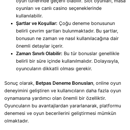
oyun türlerinde geçerli olabilir. Slot oyunları, masa
oyunları ve canlı casino seçeneklerinde
kullanılabilir.
Şartlar ve Koşullar:
Çoğu deneme bonusunun
belirli çevrim şartları bulunmaktadır. Bu şartlar,
bonusun ne zaman ve nasıl kullanılacağına dair
önemli detaylar içerir.
Zaman Sınırlı Olabilir:
Bu tür bonuslar genellikle
belirli bir süre içinde kullanılmalıdır. Dolayısıyla,
oyuncuların dikkatli olması gerekir.
Sonuç olarak,
Betpas Deneme Bonusları
, online oyun
deneyimini geliştiren ve kullanıcıların daha fazla oyun
oynamasına yardımcı olan önemli bir özelliktir.
Oyuncuların bu avantajlardan yararlanarak, platformu
denemesi ve oyun becerilerini geliştirmesi mümkün
olmaktadır.