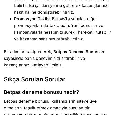
belirtir. Bu şartları yerine getirerek kazançlarınızı
nakit haline dönüştürebilirsiniz.
Promosyon Takibi
: Betpas’ta sunulan diğer
promosyonları da takip edin. Yeni bonuslar ve
kampanyalarla hesabınızı sürekli hareketli tutabilir
ve kazanma şansınızı artırabilirsiniz.
Bu adımları takip ederek,
Betpas Deneme Bonusları
sayesinde bahis deneyiminizi artırabilir ve
kazançlarınızı katlayabilirsiniz.
Sıkça Sorulan Sorular
Betpas deneme bonusu nedir?
Betpas deneme bonusu, kullanıcıların siteye üye
olmalarını teşvik etmek amacıyla sunulan bir
promosyon türüdür. Bu bonus, genellikle yeni üyelere