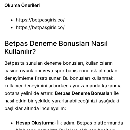
Okuma Önerileri
https://betpasgiris.co/
https://betpasgiris.co/
Betpas Deneme Bonusları Nasıl
Kullanılır?
Betpas’ta sunulan deneme bonusları, kullanıcıların
casino oyunlarını veya spor bahislerini risk almadan
deneyimleme fırsatı sunar. Bu bonusları kullanmak,
kullanıcı deneyimini artırırken aynı zamanda kazanma
potansiyelini de artırır.
Betpas Deneme Bonusları
ile
nasıl etkin bir şekilde yararlanabileceğinizi aşağıdaki
başlıklar altında inceleyelim:
Hesap Oluşturma
: İlk adım, Betpas platformunda