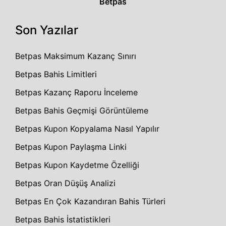
Betpas
Son Yazılar
Betpas Maksimum Kazanç Sınırı
Betpas Bahis Limitleri
Betpas Kazanç Raporu İnceleme
Betpas Bahis Geçmişi Görüntüleme
Betpas Kupon Kopyalama Nasıl Yapılır
Betpas Kupon Paylaşma Linki
Betpas Kupon Kaydetme Özelliği
Betpas Oran Düşüş Analizi
Betpas En Çok Kazandıran Bahis Türleri
Betpas Bahis İstatistikleri