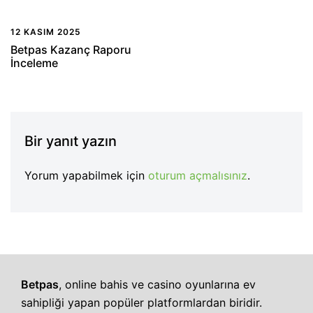
12 KASIM 2025
Betpas Kazanç Raporu
İnceleme
Bir yanıt yazın
Yorum yapabilmek için
oturum açmalısınız
.
Betpas
, online bahis ve casino oyunlarına ev
sahipliği yapan popüler platformlardan biridir.