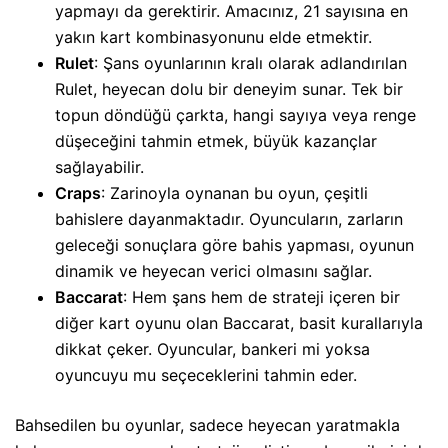
yapmayı da gerektirir. Amacınız, 21 sayısına en
yakın kart kombinasyonunu elde etmektir.
Rulet
: Şans oyunlarının kralı olarak adlandırılan
Rulet, heyecan dolu bir deneyim sunar. Tek bir
topun döndüğü çarkta, hangi sayıya veya renge
düşeceğini tahmin etmek, büyük kazançlar
sağlayabilir.
Craps
: Zarinoyla oynanan bu oyun, çeşitli
bahislere dayanmaktadır. Oyuncuların, zarların
geleceği sonuçlara göre bahis yapması, oyunun
dinamik ve heyecan verici olmasını sağlar.
Baccarat
: Hem şans hem de strateji içeren bir
diğer kart oyunu olan Baccarat, basit kurallarıyla
dikkat çeker. Oyuncular, bankeri mi yoksa
oyuncuyu mu seçeceklerini tahmin eder.
Bahsedilen bu oyunlar, sadece heyecan yaratmakla