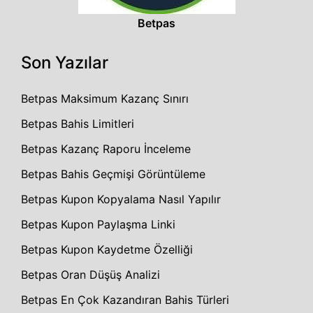
Betpas
Son Yazılar
Betpas Maksimum Kazanç Sınırı
Betpas Bahis Limitleri
Betpas Kazanç Raporu İnceleme
Betpas Bahis Geçmişi Görüntüleme
Betpas Kupon Kopyalama Nasıl Yapılır
Betpas Kupon Paylaşma Linki
Betpas Kupon Kaydetme Özelliği
Betpas Oran Düşüş Analizi
Betpas En Çok Kazandıran Bahis Türleri