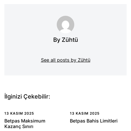
By Zühtü
See all posts by Zühtü
İlginizi Çekebilir:
13 KASIM 2025
13 KASIM 2025
Betpas Maksimum
Betpas Bahis Limitleri
Kazanç Sınırı