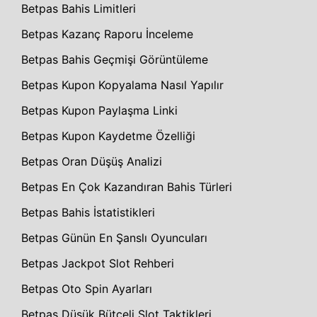
Betpas Bahis Limitleri
Betpas Kazanç Raporu İnceleme
Betpas Bahis Geçmişi Görüntüleme
Betpas Kupon Kopyalama Nasıl Yapılır
Betpas Kupon Paylaşma Linki
Betpas Kupon Kaydetme Özelliği
Betpas Oran Düşüş Analizi
Betpas En Çok Kazandıran Bahis Türleri
Betpas Bahis İstatistikleri
Betpas Günün En Şanslı Oyuncuları
Betpas Jackpot Slot Rehberi
Betpas Oto Spin Ayarları
Betpas Düşük Bütçeli Slot Taktikleri