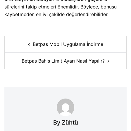
sürelerini takip etmeleri önemlidir. Böylece, bonusu
kaybetmeden en iyi şekilde değerlendirebilirler.
Post
Betpas Mobil Uygulama İndirme
navigation
Betpas Bahis Limit Ayarı Nasıl Yapılır?
By Zühtü