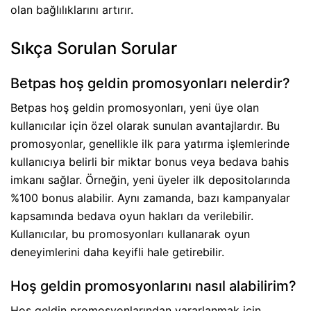
olan bağlılıklarını artırır.
Sıkça Sorulan Sorular
Betpas hoş geldin promosyonları nelerdir?
Betpas hoş geldin promosyonları, yeni üye olan
kullanıcılar için özel olarak sunulan avantajlardır. Bu
promosyonlar, genellikle ilk para yatırma işlemlerinde
kullanıcıya belirli bir miktar bonus veya bedava bahis
imkanı sağlar. Örneğin, yeni üyeler ilk depositolarında
%100 bonus alabilir. Aynı zamanda, bazı kampanyalar
kapsamında bedava oyun hakları da verilebilir.
Kullanıcılar, bu promosyonları kullanarak oyun
deneyimlerini daha keyifli hale getirebilir.
Hoş geldin promosyonlarını nasıl alabilirim?
Hoş geldin promosyonlarından yararlanmak için