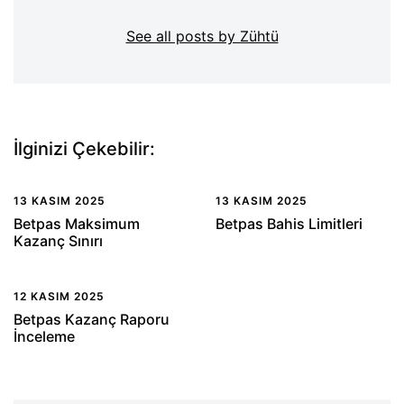
See all posts by Zühtü
İlginizi Çekebilir:
13 KASIM 2025
13 KASIM 2025
Betpas Maksimum
Betpas Bahis Limitleri
Kazanç Sınırı
12 KASIM 2025
Betpas Kazanç Raporu
İnceleme