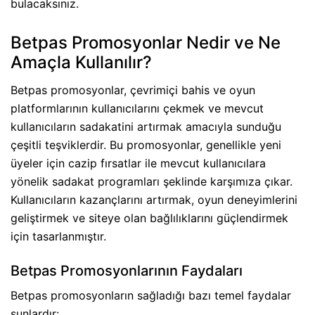
bulacaksınız.
Betpas Promosyonlar Nedir ve Ne
Amaçla Kullanılır?
Betpas promosyonlar, çevrimiçi bahis ve oyun
platformlarının kullanıcılarını çekmek ve mevcut
kullanıcıların sadakatini artırmak amacıyla sunduğu
çeşitli teşviklerdir. Bu promosyonlar, genellikle yeni
üyeler için cazip fırsatlar ile mevcut kullanıcılara
yönelik sadakat programları şeklinde karşımıza çıkar.
Kullanıcıların kazançlarını artırmak, oyun deneyimlerini
geliştirmek ve siteye olan bağlılıklarını güçlendirmek
için tasarlanmıştır.
Betpas Promosyonlarının Faydaları
Betpas promosyonların sağladığı bazı temel faydalar
şunlardır: