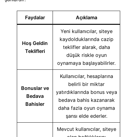
Faydalar
Açıklama
Yeni kullanıcılar, siteye
kaydolduklarında cazip
Hoş Geldin
teklifler alarak, daha
Teklifleri
düşük riskle oyun
oynamaya başlayabilirler.
Kullanıcılar, hesaplarına
belirli bir miktar
Bonuslar ve
yatırdıklarında bonus veya
Bedava
bedava bahis kazanarak
Bahisler
daha fazla oyun oynama
şansı elde ederler.
Mevcut kullanıcılar, siteye
olan bağlılıklarını