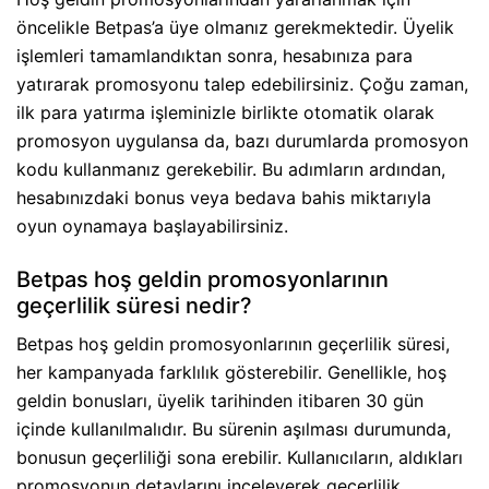
öncelikle Betpas’a üye olmanız gerekmektedir. Üyelik
işlemleri tamamlandıktan sonra, hesabınıza para
yatırarak promosyonu talep edebilirsiniz. Çoğu zaman,
ilk para yatırma işleminizle birlikte otomatik olarak
promosyon uygulansa da, bazı durumlarda promosyon
kodu kullanmanız gerekebilir. Bu adımların ardından,
hesabınızdaki bonus veya bedava bahis miktarıyla
oyun oynamaya başlayabilirsiniz.
Betpas hoş geldin promosyonlarının
geçerlilik süresi nedir?
Betpas hoş geldin promosyonlarının geçerlilik süresi,
her kampanyada farklılık gösterebilir. Genellikle, hoş
geldin bonusları, üyelik tarihinden itibaren 30 gün
içinde kullanılmalıdır. Bu sürenin aşılması durumunda,
bonusun geçerliliği sona erebilir. Kullanıcıların, aldıkları
promosyonun detaylarını inceleyerek geçerlilik