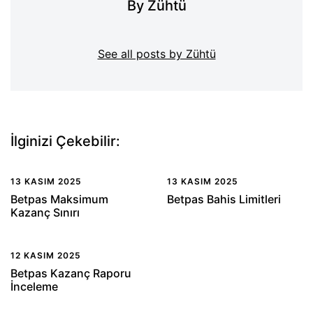
By Zühtü
See all posts by Zühtü
İlginizi Çekebilir:
13 KASIM 2025
13 KASIM 2025
Betpas Maksimum
Betpas Bahis Limitleri
Kazanç Sınırı
12 KASIM 2025
Betpas Kazanç Raporu
İnceleme