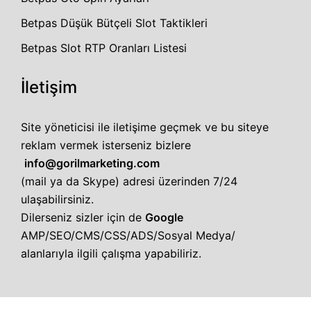
Betpas Düşük Bütçeli Slot Taktikleri
Betpas Slot RTP Oranları Listesi
İletişim
Site yöneticisi ile iletişime geçmek ve bu siteye
reklam vermek isterseniz bizlere
info@gorilmarketing.com
(mail ya da Skype) adresi üzerinden 7/24
ulaşabilirsiniz.
Dilerseniz sizler için de
Google
AMP/SEO/CMS/CSS/ADS/Sosyal Medya/
alanlarıyla ilgili çalışma yapabiliriz.