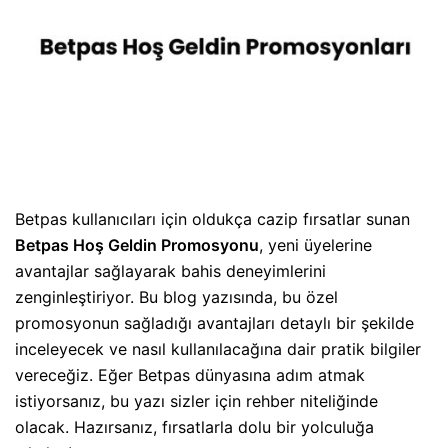
Betpas kullanıcıları için oldukça cazip fırsatlar sunan
Betpas Hoş Geldin Promosyonu
, yeni üyelerine
avantajlar sağlayarak bahis deneyimlerini
zenginleştiriyor. Bu blog yazısında, bu özel
promosyonun sağladığı avantajları detaylı bir şekilde
inceleyecek ve nasıl kullanılacağına dair pratik bilgiler
vereceğiz. Eğer Betpas dünyasına adım atmak
istiyorsanız, bu yazı sizler için rehber niteliğinde
olacak. Hazırsanız, fırsatlarla dolu bir yolculuğa