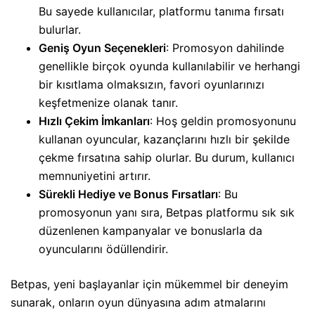
Bu sayede kullanıcılar, platformu tanıma fırsatı
bulurlar.
Geniş Oyun Seçenekleri
: Promosyon dahilinde
genellikle birçok oyunda kullanılabilir ve herhangi
bir kısıtlama olmaksızın, favori oyunlarınızı
keşfetmenize olanak tanır.
Hızlı Çekim İmkanları
: Hoş geldin promosyonunu
kullanan oyuncular, kazançlarını hızlı bir şekilde
çekme fırsatına sahip olurlar. Bu durum, kullanıcı
memnuniyetini artırır.
Sürekli Hediye ve Bonus Fırsatları
: Bu
promosyonun yanı sıra, Betpas platformu sık sık
düzenlenen kampanyalar ve bonuslarla da
oyuncularını ödüllendirir.
Betpas, yeni başlayanlar için mükemmel bir deneyim
sunarak, onların oyun dünyasına adım atmalarını