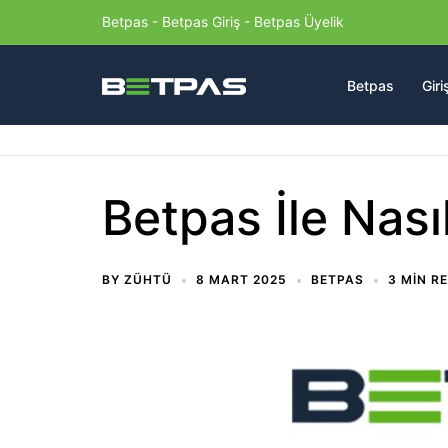
Skip
Betpas - Betpas Giriş - Betpas Üyelik
to
content
Betpas
Giri
Betpas İle Nası
BY
ZÜHTÜ
8 MART 2025
BETPAS
3 MIN R