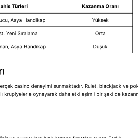
ahis Türleri
Kazanma Oranı
ucu, Asya Handikap
Yüksek
st, Yeni Sıralama
Orta
nan, Asya Handikap
Düşük
rı
e gerçek casino deneyimi sunmaktadır. Rulet, blackjack ve po
anlı krupiyelerle oynayarak daha etkileşimli bir şekilde kaza