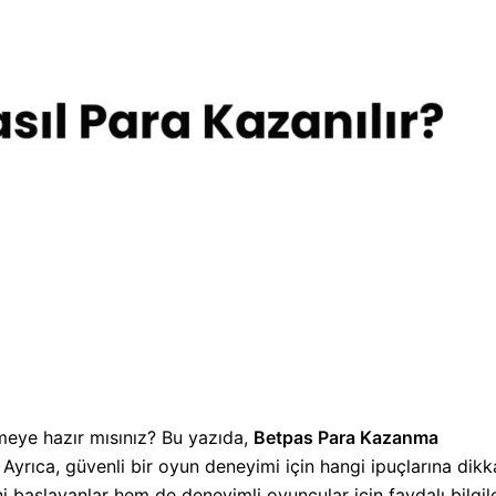
meye hazır mısınız? Bu yazıda,
Betpas Para Kazanma
 Ayrıca, güvenli bir oyun deneyimi için hangi ipuçlarına dikk
 başlayanlar hem de deneyimli oyuncular için faydalı bilgil