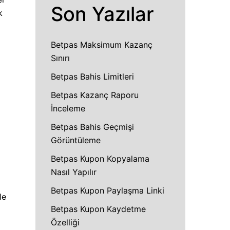
Son Yazılar
k
Betpas Maksimum Kazanç
Sınırı
Betpas Bahis Limitleri
Betpas Kazanç Raporu
İnceleme
Betpas Bahis Geçmişi
Görüntüleme
Betpas Kupon Kopyalama
Nasıl Yapılır
Betpas Kupon Paylaşma Linki
le
Betpas Kupon Kaydetme
Özelliği