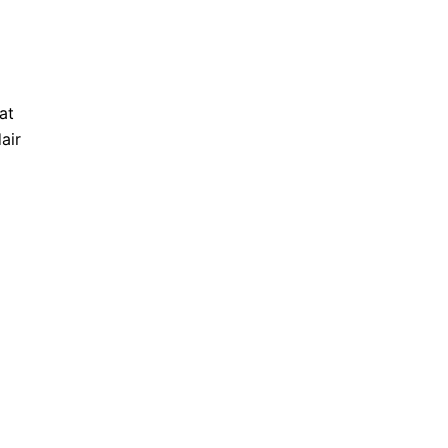
at
air