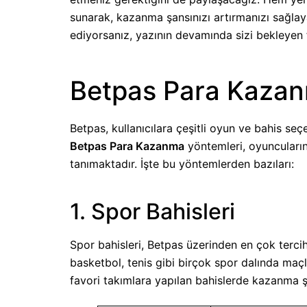
sunarak, kazanma şansınızı artırmanızı sağlay
ediyorsanız, yazının devamında sizi bekleyen f
Betpas Para Kazan
Betpas, kullanıcılara çeşitli oyun ve bahis se
Betpas Para Kazanma
yöntemleri, oyuncuların 
tanımaktadır. İşte bu yöntemlerden bazıları:
1. Spor Bahisleri
Spor bahisleri, Betpas üzerinden en çok tercih 
basketbol, tenis gibi birçok spor dalında maçla
favori takımlara yapılan bahislerde kazanma ş