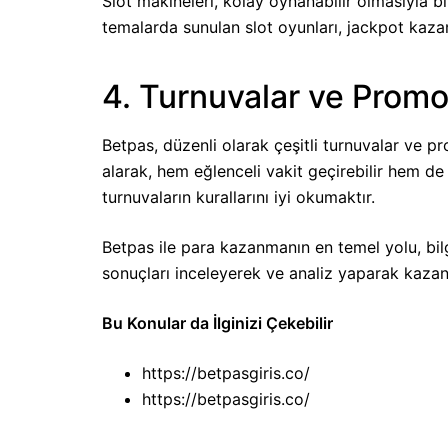
Slot makineleri, kolay oynanabilir olmasıyla bil
temalarda sunulan slot oyunları, jackpot kaza
4. Turnuvalar ve Prom
Betpas, düzenli olarak çeşitli turnuvalar ve p
alarak, hem eğlenceli vakit geçirebilir hem de 
turnuvaların kurallarını iyi okumaktır.
Betpas ile para kazanmanın en temel yolu, bil
sonuçları inceleyerek ve analiz yaparak kazan
Bu Konular da İlginizi Çekebilir
https://betpasgiris.co/
https://betpasgiris.co/