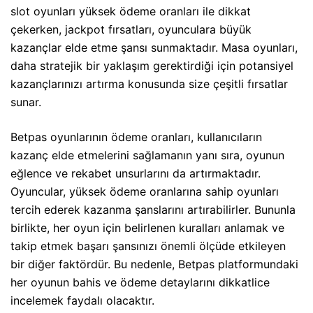
slot oyunları yüksek ödeme oranları ile dikkat
çekerken, jackpot fırsatları, oyunculara büyük
kazançlar elde etme şansı sunmaktadır. Masa oyunları,
daha stratejik bir yaklaşım gerektirdiği için potansiyel
kazançlarınızı artırma konusunda size çeşitli fırsatlar
sunar.
Betpas oyunlarının ödeme oranları, kullanıcıların
kazanç elde etmelerini sağlamanın yanı sıra, oyunun
eğlence ve rekabet unsurlarını da artırmaktadır.
Oyuncular, yüksek ödeme oranlarına sahip oyunları
tercih ederek kazanma şanslarını artırabilirler. Bununla
birlikte, her oyun için belirlenen kuralları anlamak ve
takip etmek başarı şansınızı önemli ölçüde etkileyen
bir diğer faktördür. Bu nedenle, Betpas platformundaki
her oyunun bahis ve ödeme detaylarını dikkatlice
incelemek faydalı olacaktır.