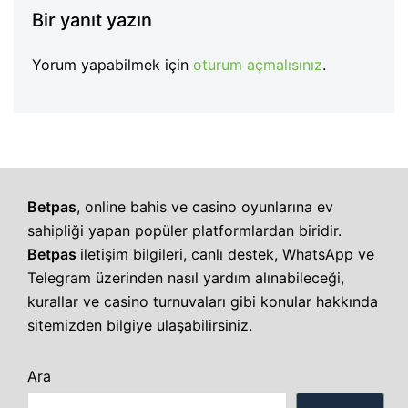
Bir yanıt yazın
Yorum yapabilmek için
oturum açmalısınız
.
Betpas
, online bahis ve casino oyunlarına ev
sahipliği yapan popüler platformlardan biridir.
Betpas
iletişim bilgileri, canlı destek, WhatsApp ve
Telegram üzerinden nasıl yardım alınabileceği,
kurallar ve casino turnuvaları gibi konular hakkında
sitemizden bilgiye ulaşabilirsiniz.
Ara