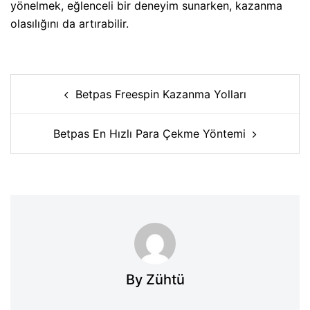
yönelmek, eğlenceli bir deneyim sunarken, kazanma
olasılığını da artırabilir.
Post
Betpas Freespin Kazanma Yolları
navigation
Betpas En Hızlı Para Çekme Yöntemi
By Zühtü