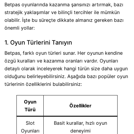
Betpas oyunlarında kazanma şansınızı artırmak, bazı
stratejik yaklaşımlar ve bilinçli tercihler ile mümkün
olabilir. İşte bu süreçte dikkate almanız gereken bazı
önemli yollar:
1. Oyun Türlerini Tanıyın
Betpas, farklı oyun türleri sunar. Her oyunun kendine
özgü kuralları ve kazanma oranları vardır. Oyunları
detaylı olarak inceleyerek hangi türün size daha uygun
olduğunu belirleyebilirsiniz. Aşağıda bazı popüler oyun
türlerinin özelliklerini bulabilirsiniz:
Oyun
Özellikler
Türü
Slot
Basit kurallar, hızlı oyun
Oyunları
deneyimi