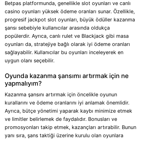
Betpas platformunda, genellikle slot oyunları ve canlı
casino oyunları yüksek ödeme oranları sunar. Özellikle,
progresif jackpot slot oyunları, büyük ödüller kazanma
şansı sebebiyle kullanıcılar arasında oldukça
popülerdir. Ayrıca, canlı rulet ve Blackjack gibi masa
oyunları da, stratejiye bağlı olarak iyi ödeme oranları
sağlayabilir. Kullanıcılar bu oyunları inceleyerek en
uygun olanı seçebilir.
Oyunda kazanma şansımı artırmak için ne
yapmalıyım?
Kazanma şansını artırmak için öncelikle oyunun
kurallarını ve ödeme oranlarını iyi anlamak önemlidir.
Ayrıca, bütçe yönetimi yaparak kaybı minimize etmek
ve limitler belirlemek de faydalıdır. Bonusları ve
promosyonları takip etmek, kazançları artırabilir. Bunun
yanı sıra, şans taktiği üzerine kurulu olan oyunlara