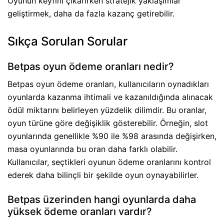
Oyunun keyfini çıkarırken stratejik yaklaşımlar
geliştirmek, daha da fazla kazanç getirebilir.
Sıkça Sorulan Sorular
Betpas oyun ödeme oranları nedir?
Betpas oyun ödeme oranları, kullanıcıların oynadıkları
oyunlarda kazanma ihtimali ve kazanıldığında alınacak
ödül miktarını belirleyen yüzdelik dilimdir. Bu oranlar,
oyun türüne göre değişiklik gösterebilir. Örneğin, slot
oyunlarında genellikle %90 ile %98 arasında değişirken,
masa oyunlarında bu oran daha farklı olabilir.
Kullanıcılar, seçtikleri oyunun ödeme oranlarını kontrol
ederek daha bilinçli bir şekilde oyun oynayabilirler.
Betpas üzerinden hangi oyunlarda daha
yüksek ödeme oranları vardır?