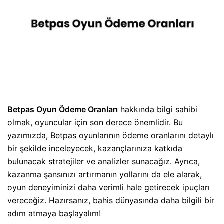
Betpas Oyun Ödeme Oranları
hakkında bilgi sahibi
olmak, oyuncular için son derece önemlidir. Bu
yazımızda, Betpas oyunlarının ödeme oranlarını detaylı
bir şekilde inceleyecek, kazançlarınıza katkıda
bulunacak stratejiler ve analizler sunacağız. Ayrıca,
kazanma şansınızı artırmanın yollarını da ele alarak,
oyun deneyiminizi daha verimli hale getirecek ipuçları
vereceğiz. Hazırsanız, bahis dünyasında daha bilgili bir
adım atmaya başlayalım!