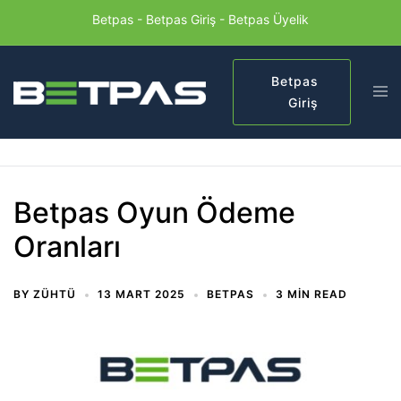
Skip
Betpas - Betpas Giriş - Betpas Üyelik
to
content
Betpas
Tog
Giriş
men
Betpas Oyun Ödeme
Oranları
BY
ZÜHTÜ
13 MART 2025
BETPAS
3 MIN READ