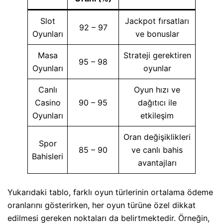
Slot
Jackpot fırsatları
92 – 97
Oyunları
ve bonuslar
Masa
Strateji gerektiren
95 – 98
Oyunları
oyunlar
Canlı
Oyun hızı ve
Casino
90 – 95
dağıtıcı ile
Oyunları
etkileşim
Oran değişiklikleri
Spor
85 – 90
ve canlı bahis
Bahisleri
avantajları
Yukarıdaki tablo, farklı oyun türlerinin ortalama ödeme
oranlarını gösterirken, her oyun türüne özel dikkat
edilmesi gereken noktaları da belirtmektedir. Örneğin,