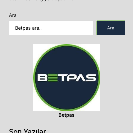
Ara
Ara
Betpas
Son Yazılar