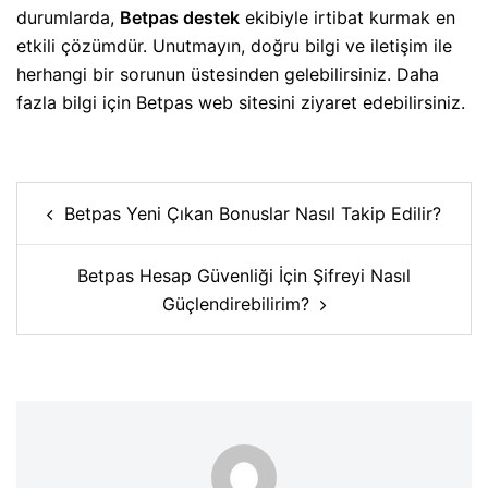
durumlarda,
Betpas destek
ekibiyle irtibat kurmak en
etkili çözümdür. Unutmayın, doğru bilgi ve iletişim ile
herhangi bir sorunun üstesinden gelebilirsiniz. Daha
fazla bilgi için
Betpas
web sitesini ziyaret edebilirsiniz.
Post
Betpas Yeni Çıkan Bonuslar Nasıl Takip Edilir?
navigation
Betpas Hesap Güvenliği İçin Şifreyi Nasıl
Güçlendirebilirim?