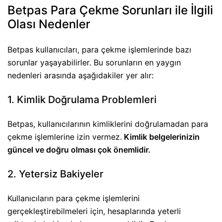
Betpas Para Çekme Sorunları ile İlgili
Olası Nedenler
Betpas kullanıcıları, para çekme işlemlerinde bazı
sorunlar yaşayabilirler. Bu sorunların en yaygın
nedenleri arasında aşağıdakiler yer alır:
1. Kimlik Doğrulama Problemleri
Betpas, kullanıcılarının kimliklerini doğrulamadan para
çekme işlemlerine izin vermez.
Kimlik belgelerinizin
güncel ve doğru olması çok önemlidir.
2. Yetersiz Bakiyeler
Kullanıcıların para çekme işlemlerini
gerçekleştirebilmeleri için, hesaplarında yeterli