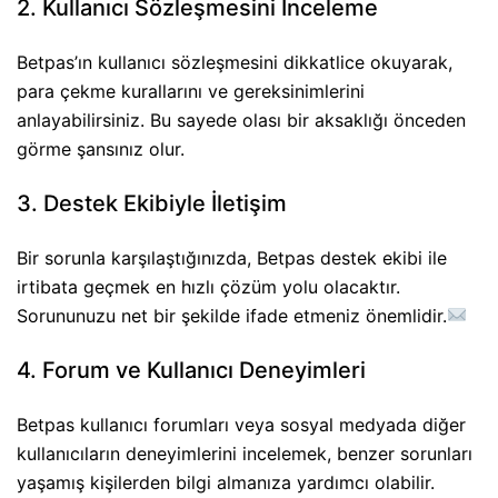
2. Kullanıcı Sözleşmesini İnceleme
Betpas’ın kullanıcı sözleşmesini dikkatlice okuyarak,
para çekme kurallarını ve gereksinimlerini
anlayabilirsiniz. Bu sayede olası bir aksaklığı önceden
görme şansınız olur.
3. Destek Ekibiyle İletişim
Bir sorunla karşılaştığınızda, Betpas destek ekibi ile
irtibata geçmek en hızlı çözüm yolu olacaktır.
Sorununuzu net bir şekilde ifade etmeniz önemlidir.
4. Forum ve Kullanıcı Deneyimleri
Betpas kullanıcı forumları veya sosyal medyada diğer
kullanıcıların deneyimlerini incelemek, benzer sorunları
yaşamış kişilerden bilgi almanıza yardımcı olabilir.