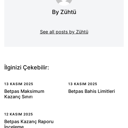
By Zühtü
See all posts by Zühtü
İlginizi Çekebilir:
13 KASIM 2025
13 KASIM 2025
Betpas Maksimum
Betpas Bahis Limitleri
Kazanç Sınırı
12 KASIM 2025
Betpas Kazanç Raporu
İnceleme