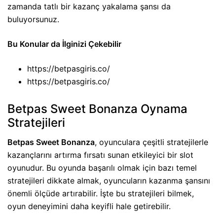
zamanda tatlı bir kazanç yakalama şansı da
buluyorsunuz.
Bu Konular da İlginizi Çekebilir
https://betpasgiris.co/
https://betpasgiris.co/
Betpas Sweet Bonanza Oynama
Stratejileri
Betpas Sweet Bonanza
, oyunculara çeşitli stratejilerle
kazançlarını artırma fırsatı sunan etkileyici bir slot
oyunudur. Bu oyunda başarılı olmak için bazı temel
stratejileri dikkate almak, oyuncuların kazanma şansını
önemli ölçüde artırabilir. İşte bu stratejileri bilmek,
oyun deneyimini daha keyifli hale getirebilir.