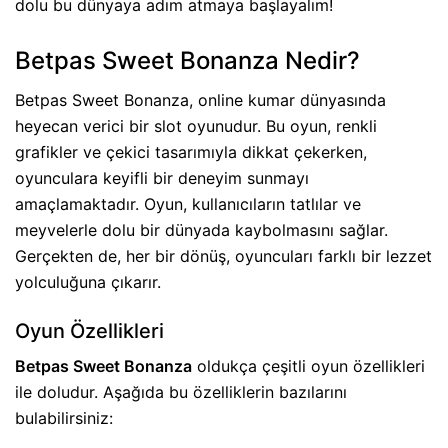
dolu bu dünyaya adım atmaya başlayalım!
Betpas Sweet Bonanza Nedir?
Betpas Sweet Bonanza, online kumar dünyasında
heyecan verici bir slot oyunudur. Bu oyun, renkli
grafikler ve çekici tasarımıyla dikkat çekerken,
oyunculara keyifli bir deneyim sunmayı
amaçlamaktadır. Oyun, kullanıcıların tatlılar ve
meyvelerle dolu bir dünyada kaybolmasını sağlar.
Gerçekten de, her bir dönüş, oyuncuları farklı bir lezzet
yolculuğuna çıkarır.
Oyun Özellikleri
Betpas Sweet Bonanza
oldukça çeşitli oyun özellikleri
ile doludur. Aşağıda bu özelliklerin bazılarını
bulabilirsiniz: