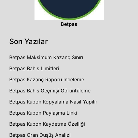
Betpas
Son Yazılar
Betpas Maksimum Kazanç Sınırı
Betpas Bahis Limitleri
Betpas Kazanç Raporu İnceleme
Betpas Bahis Geçmişi Görüntüleme
Betpas Kupon Kopyalama Nasıl Yapılır
Betpas Kupon Paylaşma Linki
Betpas Kupon Kaydetme Özelliği
Betpas Oran Düşüş Analizi