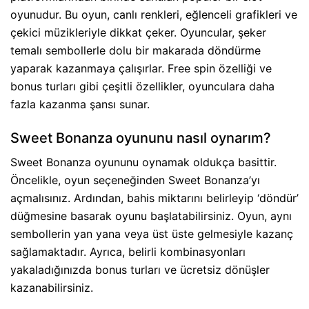
oyunudur. Bu oyun, canlı renkleri, eğlenceli grafikleri ve
çekici müzikleriyle dikkat çeker. Oyuncular, şeker
temalı sembollerle dolu bir makarada döndürme
yaparak kazanmaya çalışırlar. Free spin özelliği ve
bonus turları gibi çeşitli özellikler, oyunculara daha
fazla kazanma şansı sunar.
Sweet Bonanza oyununu nasıl oynarım?
Sweet Bonanza oyununu oynamak oldukça basittir.
Öncelikle, oyun seçeneğinden Sweet Bonanza’yı
açmalısınız. Ardından, bahis miktarını belirleyip ‘döndür’
düğmesine basarak oyunu başlatabilirsiniz. Oyun, aynı
sembollerin yan yana veya üst üste gelmesiyle kazanç
sağlamaktadır. Ayrıca, belirli kombinasyonları
yakaladığınızda bonus turları ve ücretsiz dönüşler
kazanabilirsiniz.