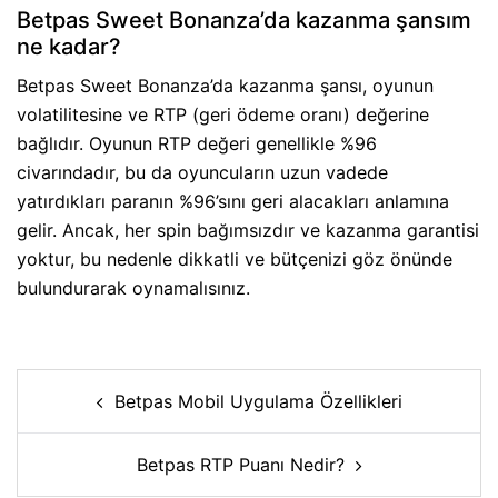
Betpas Sweet Bonanza’da kazanma şansım
ne kadar?
Betpas Sweet Bonanza’da kazanma şansı, oyunun
volatilitesine ve RTP (geri ödeme oranı) değerine
bağlıdır. Oyunun RTP değeri genellikle %96
civarındadır, bu da oyuncuların uzun vadede
yatırdıkları paranın %96’sını geri alacakları anlamına
gelir. Ancak, her spin bağımsızdır ve kazanma garantisi
yoktur, bu nedenle dikkatli ve bütçenizi göz önünde
bulundurarak oynamalısınız.
Post
Betpas Mobil Uygulama Özellikleri
navigation
Betpas RTP Puanı Nedir?