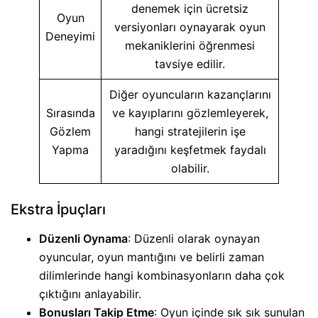
denemek için ücretsiz
Oyun
versiyonları oynayarak oyun
Deneyimi
mekaniklerini öğrenmesi
tavsiye edilir.
Diğer oyuncuların kazançlarını
Sırasında
ve kayıplarını gözlemleyerek,
Gözlem
hangi stratejilerin işe
Yapma
yaradığını keşfetmek faydalı
olabilir.
Ekstra İpuçları
Düzenli Oynama
: Düzenli olarak oynayan
oyuncular, oyun mantığını ve belirli zaman
dilimlerinde hangi kombinasyonların daha çok
çıktığını anlayabilir.
Bonusları Takip Etme
: Oyun içinde sık sık sunulan