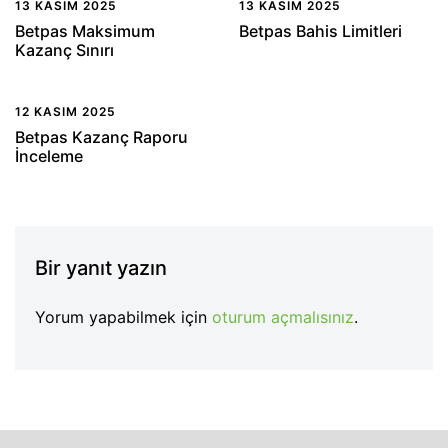
13 KASIM 2025
13 KASIM 2025
Betpas Maksimum
Betpas Bahis Limitleri
Kazanç Sınırı
12 KASIM 2025
Betpas Kazanç Raporu
İnceleme
Bir yanıt yazın
Yorum yapabilmek için
oturum açmalısınız
.