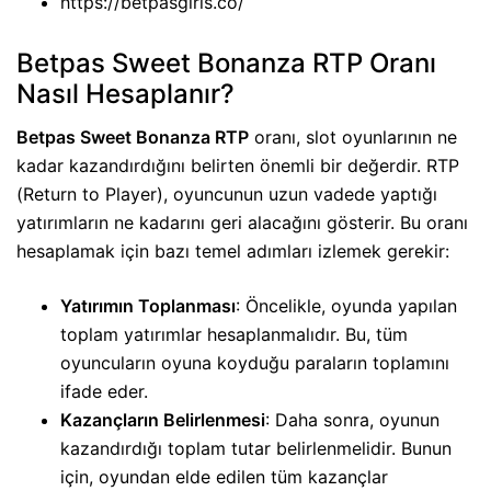
https://betpasgiris.co/
Betpas Sweet Bonanza RTP Oranı
Nasıl Hesaplanır?
Betpas Sweet Bonanza RTP
oranı, slot oyunlarının ne
kadar kazandırdığını belirten önemli bir değerdir. RTP
(Return to Player), oyuncunun uzun vadede yaptığı
yatırımların ne kadarını geri alacağını gösterir. Bu oranı
hesaplamak için bazı temel adımları izlemek gerekir:
Yatırımın Toplanması
: Öncelikle, oyunda yapılan
toplam yatırımlar hesaplanmalıdır. Bu, tüm
oyuncuların oyuna koyduğu paraların toplamını
ifade eder.
Kazançların Belirlenmesi
: Daha sonra, oyunun
kazandırdığı toplam tutar belirlenmelidir. Bunun
için, oyundan elde edilen tüm kazançlar