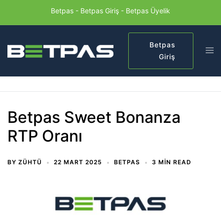
Skip
Betpas - Betpas Giriş - Betpas Üyelik
to
content
Betpas
Tog
Giriş
men
Betpas Sweet Bonanza
RTP Oranı
BY
ZÜHTÜ
22 MART 2025
BETPAS
3 MIN READ