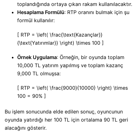
toplandığında ortaya çıkan rakam kullanılacaktır.
Hesaplama Formülü
: RTP oranını bulmak için şu
formül kullanılır:
[ RTP = \left( \frac{\text{Kazançlar}}
{\text{Yatırımlar}} \right) \times 100 ]
Örnek Uygulama
: Örneğin, bir oyunda toplam
10,000 TL yatırım yapılmış ve toplam kazanç
9,000 TL olmuşsa:
[ RTP = \left( \frac{9000}{10000} \right) \times
100 = 90% ]
Bu işlem sonucunda elde edilen sonuç, oyuncunun
oyunda yatırdığı her 100 TL için ortalama 90 TL geri
alacağını gösterir.