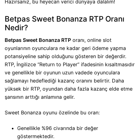
Hazırsanız, bu heyecan verici dünyaya dalalım!
Betpas Sweet Bonanza RTP Oranı
Nedir?
Betpas Sweet Bonanza RTP
oranı, online slot
oyunlarının oyunculara ne kadar geri ödeme yapma
potansiyeline sahip olduğunu gösteren bir değerdir.
RTP, İngilizce “Return to Player” ifadesinin kısaltmasıdır
ve genellikle bir oyunun uzun vadede oyunculara
sağlamayı hedeflediği kazanç oranını belirtir. Daha
yüksek bir RTP, oyundan daha fazla kazanç elde etme
şansının arttığı anlamına gelir.
Sweet Bonanza oyunu özelinde bu oran:
Genellikle %96 civarında bir değer
göstermektedir.