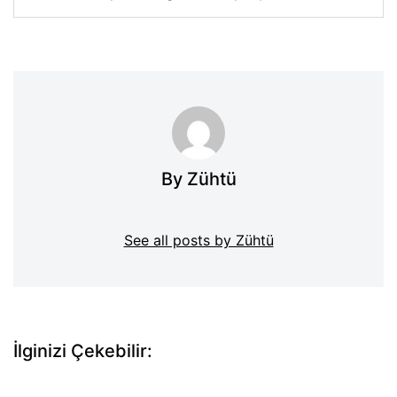
By Zühtü
See all posts by Zühtü
İlginizi Çekebilir: