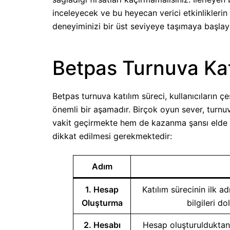
inceleyecek ve bu heyecan verici etkinliklerin 
deneyiminizi bir üst seviyeye taşımaya başlay
Betpas Turnuva Kat
Betpas turnuva katılım süreci, kullanıcıların çeş
önemli bir aşamadır. Birçok oyun sever, turnuv
vakit geçirmekte hem de kazanma şansı elde e
dikkat edilmesi gerekmektedir:
Adım
1. Hesap
Katılım sürecinin ilk ad
Oluşturma
bilgileri do
2. Hesabı
Hesap oluşturulduktan 