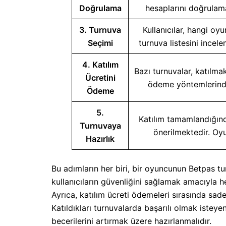
Doğrulama
hesaplarını doğrulama
3. Turnuva
Kullanıcılar, hangi oy
Seçimi
turnuva listesini incelem
4. Katılım
Bazı turnuvalar, katılmak 
Ücretini
ödeme yöntemlerinden
Ödeme
5.
Katılım tamamlandığında
Turnuvaya
önerilmektedir. Oyu
Hazırlık
Bu adımların her biri, bir oyuncunun Betpas tu
kullanıcıların güvenliğini sağlamak amacıyla
Ayrıca, katılım ücreti ödemeleri sırasında sad
Katıldıkları turnuvalarda başarılı olmak isteyen
becerilerini artırmak üzere hazırlanmalıdır.