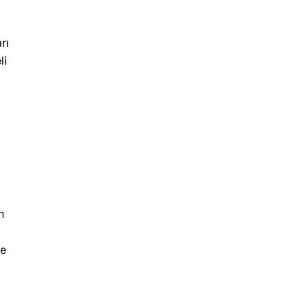
rı
li
n
de