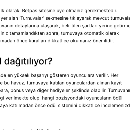
İlk olarak, Betpas sitesine üye olmanız gerekmektedir.
yer alan ‘Turnuvalar’ sekmesine tıklayarak mevcut turnuvala
uvanın detaylarına ulaşarak, belirtilen şartları yerine getirme
leminiz tamamlandıktan sonra, turnuvaya otomatik olarak
lmadan önce kuralları dikkatlice okumanız önemlidir.
 dağıtılıyor?
nde en yüksek başarıyı gösteren oyunculara verilir. Her
e bu havuz, turnuvaya katılan oyunculardan alınan kayıt
it para, bonus veya diğer hediyeler şeklinde olabilir. Turnuvanı
ilgi verilmekte olup, hangi pozisyondaki oyuncuların ödül
uvaya katılmadan önce ödül sistemini dikkatlice incelemeniz