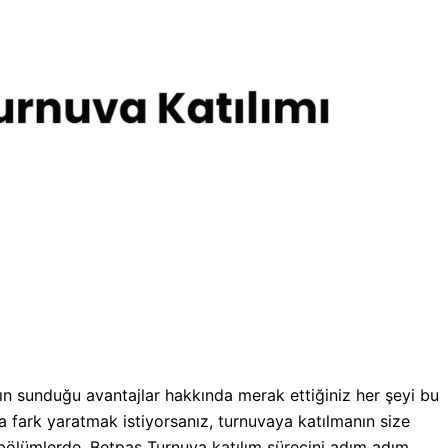
ın sunduğu avantajlar hakkında merak ettiğiniz her şeyi bu
a fark yaratmak istiyorsanız, turnuvaya katılmanın size
en bölümlerde, Betpas Turnuva katılım sürecini adım adım