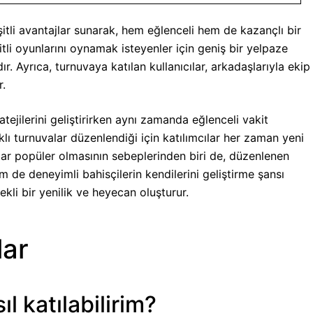
itli avantajlar sunarak, hem eğlenceli hem de kazançlı bir
tli oyunlarını oynamak isteyenler için geniş bir yelpaze
 Ayrıca, turnuvaya katılan kullanıcılar, arkadaşlarıyla ekip
r.
ejilerini geliştirirken aynı zamanda eğlenceli vakit
rklı turnuvalar düzenlendiği için katılımcılar her zaman yeni
kadar popüler olmasının sebeplerinden biri de, düzenlenen
 de deneyimli bahisçilerin kendilerini geliştirme şansı
kli bir yenilik ve heyecan oluşturur.
lar
l katılabilirim?