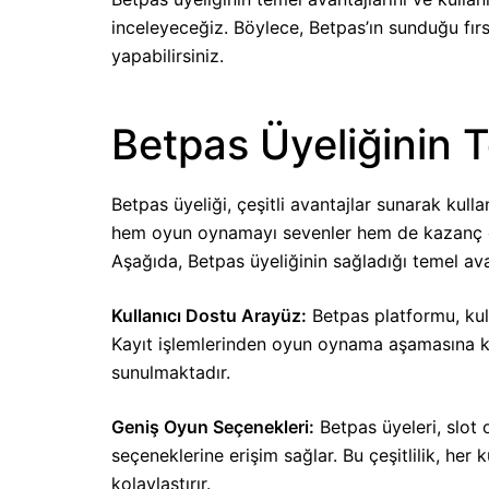
inceleyeceğiz. Böylece, Betpas’ın sunduğu fırsa
yapabilirsiniz.
Betpas Üyeliğinin T
Betpas üyeliği, çeşitli avantajlar sunarak kull
hem oyun oynamayı sevenler hem de kazanç el
Aşağıda, Betpas üyeliğinin sağladığı temel ava
Kullanıcı Dostu Arayüz:
Betpas platformu, kull
Kayıt işlemlerinden oyun oynama aşamasına kada
sunulmaktadır.
Geniş Oyun Seçenekleri:
Betpas üyeleri, slot o
seçeneklerine erişim sağlar. Bu çeşitlilik, her 
kolaylaştırır.