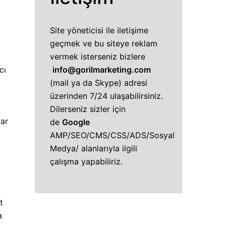
Site yöneticisi ile iletişime
k
geçmek ve bu siteye reklam
vermek isterseniz bizlere
cı
info@gorilmarketing.com
(mail ya da Skype) adresi
üzerinden 7/24 ulaşabilirsiniz.
Dilerseniz sizler için
lar
de
Google
AMP/SEO/CMS/CSS/ADS/Sosyal
Medya/ alanlarıyla ilgili
çalışma yapabiliriz.
t
a