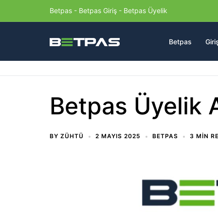
Skip
Betpas - Betpas Giriş - Betpas Üyelik
to
content
Betpas
Giri
Betpas Üyelik A
BY
ZÜHTÜ
2 MAYIS 2025
BETPAS
3 MIN R