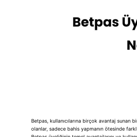
Betpas, kullanıcılarına birçok avantaj sunan b
olanlar, sadece bahis yapmanın ötesinde farklı
Betpas üyeliğinin temel avantajlarını ve kullanıc