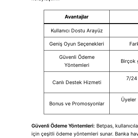
Avantajlar
Kullanıcı Dostu Arayüz
Geniş Oyun Seçenekleri
Far
Güvenli Ödeme
Birçok 
Yöntemleri
7/24 
Canlı Destek Hizmeti
Üyeler 
Bonus ve Promosyonlar
Güvenli Ödeme Yöntemleri:
Betpas, kullanıcıla
için çeşitli ödeme yöntemleri sunar. Banka hava