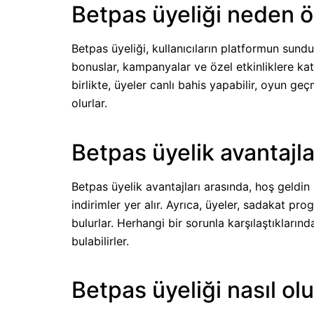
Betpas üyeliği neden ö
Betpas üyeliği, kullanıcıların platformun sundu
bonuslar, kampanyalar ve özel etkinliklere katı
birlikte, üyeler canlı bahis yapabilir, oyun ge
olurlar.
Betpas üyelik avantajla
Betpas üyelik avantajları arasında, hoş geldin
indirimler yer alır. Ayrıca, üyeler, sadakat p
bulurlar. Herhangi bir sorunla karşılaştıkların
bulabilirler.
Betpas üyeliği nasıl ol