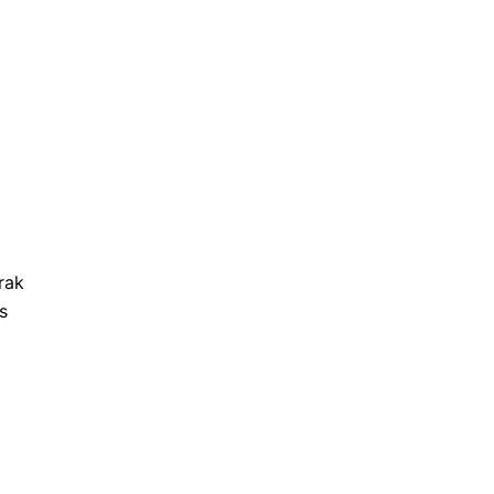
arak
s