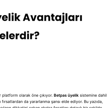
ir platform olarak öne çıkıyor.
Betpas üyelik
sistemine dahil
 fırsatlardan da yararlanma şansı elde ediyor. Bu yazıda,
ıların dikkatini çeken ekstra fırsatları detaylı bir şekilde