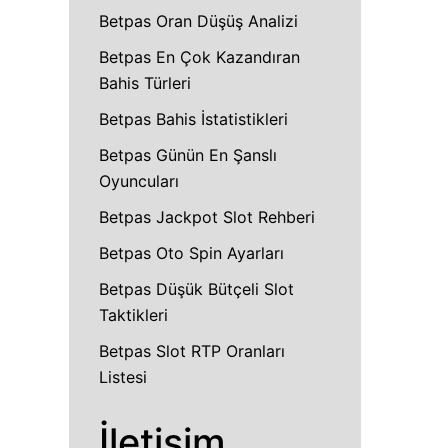
Betpas Oran Düşüş Analizi
Betpas En Çok Kazandıran
Bahis Türleri
Betpas Bahis İstatistikleri
Betpas Günün En Şanslı
Oyuncuları
Betpas Jackpot Slot Rehberi
Betpas Oto Spin Ayarları
Betpas Düşük Bütçeli Slot
Taktikleri
Betpas Slot RTP Oranları
Listesi
İletişim