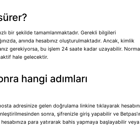
sürer?
zlı bir şekilde tamamlanmaktadır. Gerekli bilgileri
ğınızda, anında hesabınız oluşturulmaktadır. Ancak, kimlik
nız gerekiyorsa, bu işlem 24 saate kadar uzayabilir. Norma
aktif hale gelecektir.
onra hangi adımları
posta adresinize gelen doğrulama linkine tıklayarak hesabını
eştirilmesinden sonra, şifrenizle giriş yapabilir ve Betpas’ı
a, hesabınıza para yatırarak bahis yapmaya başlayabilir veya