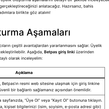
l gerçekleştireceğinizi anlatacağız. Hazırsanız, bahis
adımlara birlikte göz atalım!
şturma Aşamaları
ların çeşitli avantajlardan yararlanmasını sağlar. Üyelik
ekleştirilebilir. Aşağıda,
Betpas giriş linki
üzerinden
aylı olarak inceleyelim:
Açıklama
k, Betpas’ın resmi web sitesine ulaşmak için giriş linkine
üvenli bir bağlantı sağlamanız açısından önemlidir.
a sayfanızda, “Üye Ol” veya “Kayıt Ol” butonuna tıklayın.
 kişisel bilgilerinizi (isim, soyisim, e-posta adresi gibi)