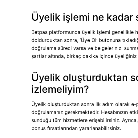
Üyelik işlemi ne kadar 
Betpas platformunda üyelik işlemi genellikle hı
doldurduktan sonra, ‘Üye Ol’ butonuna tıkladı
doğrulama süreci varsa ve belgelerinizi sunma
şartlar altında, birkaç dakika içinde üyeliğiniz 
Üyelik oluşturduktan s
izlemeliyim?
Üyelik oluşturduktan sonra ilk adım olarak e-
doğrulamanız gerekmektedir. Hesabınızın etkinl
sunduğu tüm hizmetlere erişebilirsiniz. Ayrıc
bonus fırsatlarından yararlanabilirsiniz.