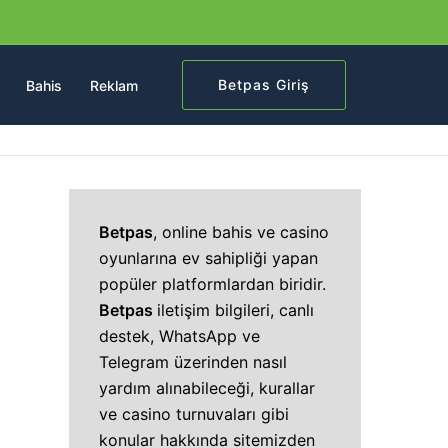
Betpas Giriş
Bahis
Reklam
Betpas
, online bahis ve casino
oyunlarına ev sahipliği yapan
popüler platformlardan biridir.
Betpas
iletişim bilgileri, canlı
destek, WhatsApp ve
Telegram üzerinden nasıl
yardım alınabileceği, kurallar
ve casino turnuvaları gibi
konular hakkında sitemizden