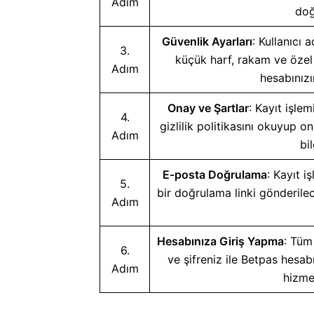
Adım
doğ
Güvenlik Ayarları
: Kullanıcı a
3.
küçük harf, rakam ve özel 
Adım
hesabınızı
Onay ve Şartlar
: Kayıt işle
4.
gizlilik politikasını okuyup on
Adım
bil
E-posta Doğrulama
: Kayıt i
5.
bir doğrulama linki gönderilec
Adım
Hesabınıza Giriş Yapma
: Tüm
6.
ve şifreniz ile Betpas hesab
Adım
hizme