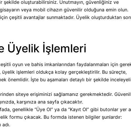
ir şekilde oluşturabilirsiniz. Unutmayın, güvenliğiniz ve
ilgisayarın veya mobil cihazın güvenilir olduğuna emin olun.
 için çeşitli avantajlar sunmaktadır. Üyelik oluşturduktan son
e Üyelik İşlemleri
eşitli oyun ve bahis imkanlarından faydalanmaları için gerek
 üyelik işlemleri oldukça kolay gerçekleştirilir. Bu süreçte,
ek önemlidir. İşte bu aşamaları detaylı bir şekilde inceleyel
inden siteye erişiminizi sağlamanız gerekmektedir. Güvenil
ğınızda, karşınıza ana sayfa çıkacaktır.
da, genellikle “Üye Ol” ya da “Kayıt Ol” gibi butonlar yer al
yelik formu çıkacak. Bu formda istenen bilgiler şunlardır:
ı adı.