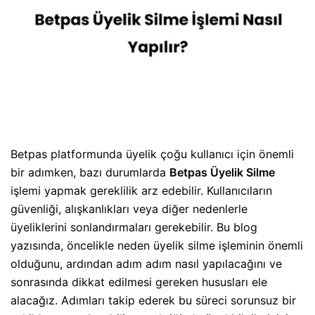
Betpas platformunda üyelik çoğu kullanıcı için önemli
bir adımken, bazı durumlarda
Betpas Üyelik Silme
işlemi yapmak gereklilik arz edebilir. Kullanıcıların
güvenliği, alışkanlıkları veya diğer nedenlerle
üyeliklerini sonlandırmaları gerekebilir. Bu blog
yazısında, öncelikle neden üyelik silme işleminin önemli
olduğunu, ardından adım adım nasıl yapılacağını ve
sonrasında dikkat edilmesi gereken hususları ele
alacağız. Adımları takip ederek bu süreci sorunsuz bir