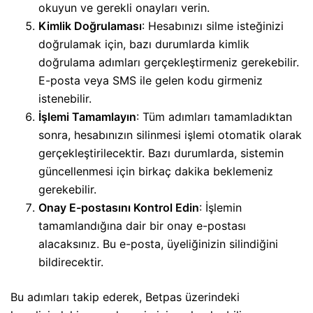
okuyun ve gerekli onayları verin.
Kimlik Doğrulaması
: Hesabınızı silme isteğinizi
doğrulamak için, bazı durumlarda kimlik
doğrulama adımları gerçekleştirmeniz gerekebilir.
E-posta veya SMS ile gelen kodu girmeniz
istenebilir.
İşlemi Tamamlayın
: Tüm adımları tamamladıktan
sonra, hesabınızın silinmesi işlemi otomatik olarak
gerçekleştirilecektir. Bazı durumlarda, sistemin
güncellenmesi için birkaç dakika beklemeniz
gerekebilir.
Onay E-postasını Kontrol Edin
: İşlemin
tamamlandığına dair bir onay e-postası
alacaksınız. Bu e-posta, üyeliğinizin silindiğini
bildirecektir.
Bu adımları takip ederek, Betpas üzerindeki