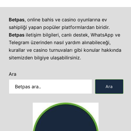
Betpas
, online bahis ve casino oyunlarına ev
sahipliği yapan popüler platformlardan biridir.
Betpas
iletişim bilgileri, canlı destek, WhatsApp ve
Telegram üzerinden nasıl yardım alınabileceği,
kurallar ve casino turnuvaları gibi konular hakkında
sitemizden bilgiye ulaşabilirsiniz.
Ara
Ara