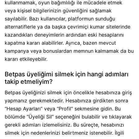
kullanmamak, oyun bağımlılığı ile mücadele etmek
veya kişisel bilgilerinizin güvenliğini sağlamak
sayılabilir. Bazı kullanıcılar, platformun sunduğu
alternatiflerle ya da başka çevrimiçi kumar sitelerinde
kazandıkları deneyimlerin ardından eski hesaplarını
kapatma kararı alabilirler. Ayrıca, bazen mevcut
kampanya veya bonuslardan memnun kalmamak da bu
kararı etkileyebilir.
Betpas üyeliğimi silmek için hangi adımları
takip etmeliyim?
Betpas üyeliğinizi silmek için öncelikle hesabınıza giriş
yapmanız gerekmektedir. Hesabınıza girdikten sonra
“Hesap Ayarları” veya “Profil” sekmesine gidin. Bu
bölümde “Üyeliği Sil” seçeneğini bulabilir ve tıklayarak
gerekli adımları izlemelisiniz. Bu süreçte, hesabınızı
silmek için nedenlerinizi belirtmeniz istenebilir. İlgili