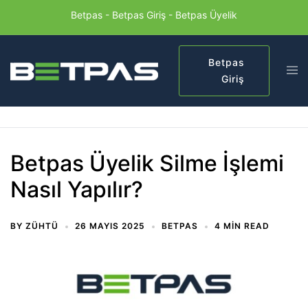
Skip
Betpas - Betpas Giriş - Betpas Üyelik
to
content
Betpas
Tog
Giriş
men
Betpas Üyelik Silme İşlemi
Nasıl Yapılır?
BY
ZÜHTÜ
26 MAYIS 2025
BETPAS
4 MIN READ