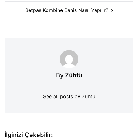
Betpas Kombine Bahis Nasıl Yapılır?
By Zühtü
See all posts by Zühtü
İlginizi Çekebilir: