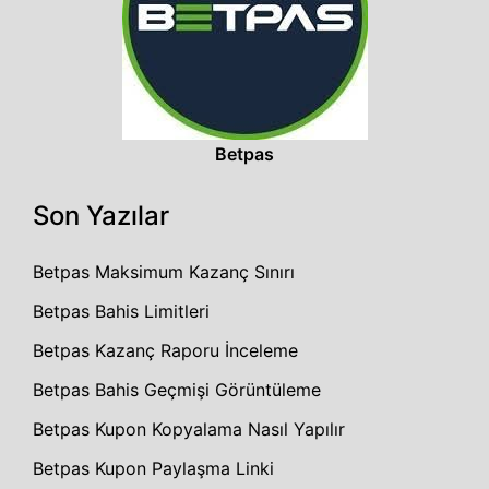
Betpas
Son Yazılar
Betpas Maksimum Kazanç Sınırı
Betpas Bahis Limitleri
Betpas Kazanç Raporu İnceleme
Betpas Bahis Geçmişi Görüntüleme
Betpas Kupon Kopyalama Nasıl Yapılır
Betpas Kupon Paylaşma Linki