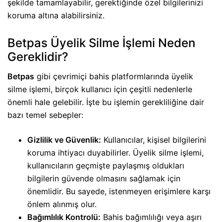
şekilde tamamlayabilir, gerektiğinde özel bilgilerinizi
koruma altına alabilirsiniz.
Betpas Üyelik Silme İşlemi Neden
Gereklidir?
Betpas
gibi çevrimiçi bahis platformlarında üyelik
silme işlemi, birçok kullanıcı için çeşitli nedenlerle
önemli hale gelebilir. İşte bu işlemin gerekliliğine dair
bazı temel sebepler:
Gizlilik ve Güvenlik:
Kullanıcılar, kişisel bilgilerini
koruma ihtiyacı duyabilirler. Üyelik silme işlemi,
kullanıcıların geçmişte paylaşmış oldukları
bilgilerin güvende olmasını sağlamak için
önemlidir. Bu sayede, istenmeyen erişimlere karşı
önlem alınmış olur.
Bağımlılık Kontrolü:
Bahis bağımlılığı veya aşırı