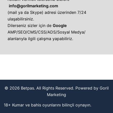
info@gorilmarketing.com
(mail ya da Skype) adresi üzerinden 7/24
ulaşabilirsiniz.
Dilerseniz sizler için de
Google
AMP/SEO/CMS/CSS/ADS/Sosyal Medya/
alanlarıyla ilgili çalışma yapabiliriz.
© 2026 Betpas. All Rights Reserved. Powered by Goril
Marketing
18+ Kumar ve bahis oyunlarını bilinçli oynayın.