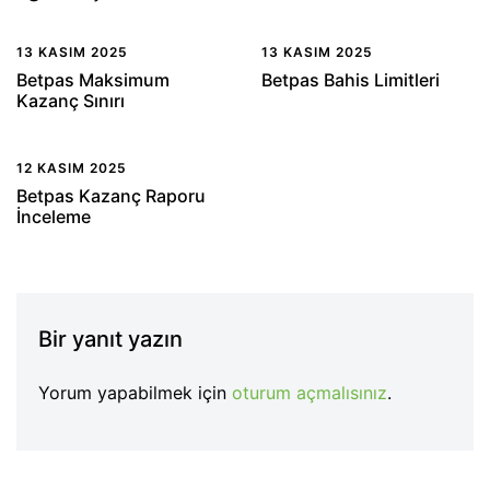
13 KASIM 2025
13 KASIM 2025
Betpas Maksimum
Betpas Bahis Limitleri
Kazanç Sınırı
12 KASIM 2025
Betpas Kazanç Raporu
İnceleme
Bir yanıt yazın
Yorum yapabilmek için
oturum açmalısınız
.