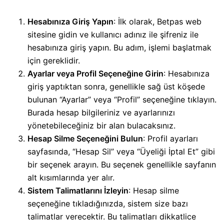
Hesabınıza Giriş Yapın
: İlk olarak, Betpas web
sitesine gidin ve kullanıcı adınız ile şifreniz ile
hesabınıza giriş yapın. Bu adım, işlemi başlatmak
için gereklidir.
Ayarlar veya Profil Seçeneğine Girin
: Hesabınıza
giriş yaptıktan sonra, genellikle sağ üst köşede
bulunan “Ayarlar” veya “Profil” seçeneğine tıklayın.
Burada hesap bilgileriniz ve ayarlarınızı
yönetebileceğiniz bir alan bulacaksınız.
Hesap Silme Seçeneğini Bulun
: Profil ayarları
sayfasında, “Hesap Sil” veya “Üyeliği İptal Et” gibi
bir seçenek arayın. Bu seçenek genellikle sayfanın
alt kısımlarında yer alır.
Sistem Talimatlarını İzleyin
: Hesap silme
seçeneğine tıkladığınızda, sistem size bazı
talimatlar verecektir. Bu talimatları dikkatlice