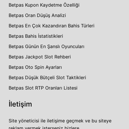
Betpas Kupon Kaydetme Özelliği
Betpas Oran Düşüş Analizi
Betpas En Çok Kazandıran Bahis Türleri
Betpas Bahis İstatistikleri
Betpas Günün En Şanslı Oyuncuları
Betpas Jackpot Slot Rehberi
Betpas Oto Spin Ayarları
Betpas Düşük Bütçeli Slot Taktikleri
Betpas Slot RTP Oranları Listesi
İletişim
Site yöneticisi ile iletişime geçmek ve bu siteye
reklam vermek isterseniz bizlere