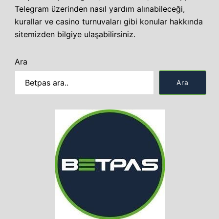
Telegram üzerinden nasıl yardım alınabileceği,
kurallar ve casino turnuvaları gibi konular hakkında
sitemizden bilgiye ulaşabilirsiniz.
Ara
Ara