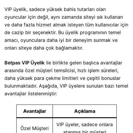
VIP üyelik, sadece yüksek bahis tutarları olan
oyuncular için değil, aynı zamanda siteyi sık kullanan
ve daha fazla hizmet almak isteyen tüm kullanıcılar için
de cazip bir seçenektir. Bu üyelik programının temel
amacı, oyunculara daha iyi bir deneyim sunmak ve
onları siteye daha çok bağlamaktır.
Betpas VIP Üyelik
ile birlikte gelen başlıca avantajlar
arasında özel müşteri temsilcisi, hızlı işlem süreleri,
daha yüksek para çekme limitleri ve çeşitli bonuslar
bulunmaktadır. Aşağıda, VIP üyelere sunulan bazı temel
avantajlar listelenmiştir:
Avantajlar
Açıklama
VIP üyeler, sadece onlara
Özel Müşteri
atanmış bir müşteri