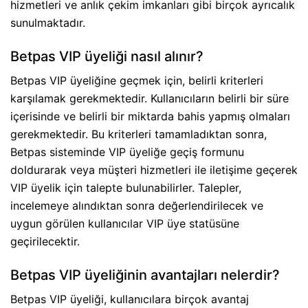
hizmetleri ve anlık çekim imkanları gibi birçok ayrıcalık
sunulmaktadır.
Betpas VIP üyeliği nasıl alınır?
Betpas VIP üyeliğine geçmek için, belirli kriterleri
karşılamak gerekmektedir. Kullanıcıların belirli bir süre
içerisinde ve belirli bir miktarda bahis yapmış olmaları
gerekmektedir. Bu kriterleri tamamladıktan sonra,
Betpas sisteminde VIP üyeliğe geçiş formunu
doldurarak veya müşteri hizmetleri ile iletişime geçerek
VIP üyelik için talepte bulunabilirler. Talepler,
incelemeye alındıktan sonra değerlendirilecek ve
uygun görülen kullanıcılar VIP üye statüsüne
geçirilecektir.
Betpas VIP üyeliğinin avantajları nelerdir?
Betpas VIP üyeliği, kullanıcılara birçok avantaj