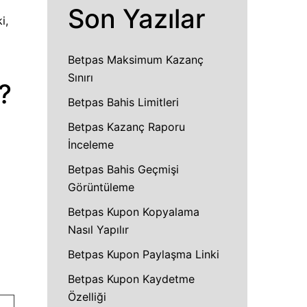
Son Yazılar
i,
Betpas Maksimum Kazanç
Sınırı
?
Betpas Bahis Limitleri
Betpas Kazanç Raporu
İnceleme
Betpas Bahis Geçmişi
Görüntüleme
Betpas Kupon Kopyalama
Nasıl Yapılır
Betpas Kupon Paylaşma Linki
Betpas Kupon Kaydetme
Özelliği