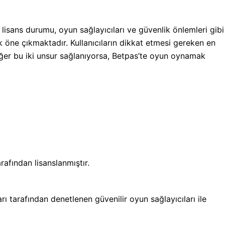
, lisans durumu, oyun sağlayıcıları ve güvenlik önlemleri gibi
ak öne çıkmaktadır. Kullanıcıların dikkat etmesi gereken en
 Eğer bu iki unsur sağlanıyorsa, Betpas’te oyun oynamak
rafından lisanslanmıştır.
ı tarafından denetlenen güvenilir oyun sağlayıcıları ile