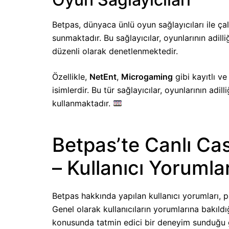
Betpas, dünyaca ünlü oyun sağlayıcıları ile ça
sunmaktadır. Bu sağlayıcılar, oyunlarının adill
düzenli olarak denetlenmektedir.
Özellikle,
NetEnt
,
Microgaming
gibi kayıtlı ve
isimlerdir. Bu tür sağlayıcılar, oyunlarının adi
kullanmaktadır.
Betpas’te Canlı Cas
– Kullanıcı Yorumlar
Betpas hakkında yapılan kullanıcı yorumları, p
Genel olarak kullanıcıların yorumlarına bakıld
konusunda tatmin edici bir deneyim sunduğu 