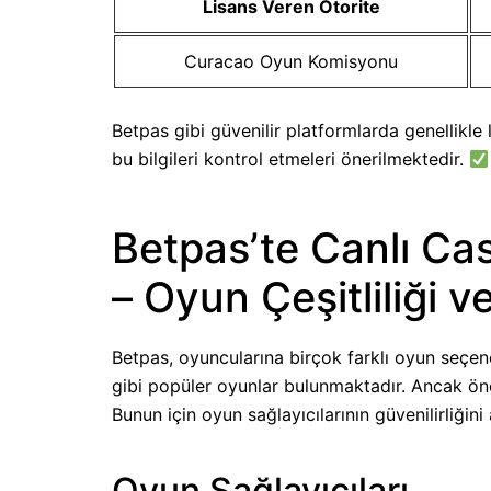
Lisans Veren Otorite
Curacao Oyun Komisyonu
Betpas gibi güvenilir platformlarda genellikle li
bu bilgileri kontrol etmeleri önerilmektedir.
Betpas’te Canlı Cas
– Oyun Çeşitliliği ve
Betpas, oyuncularına birçok farklı oyun seçen
gibi popüler oyunlar bulunmaktadır. Ancak önem
Bunun için oyun sağlayıcılarının güvenilirliğini
Oyun Sağlayıcıları