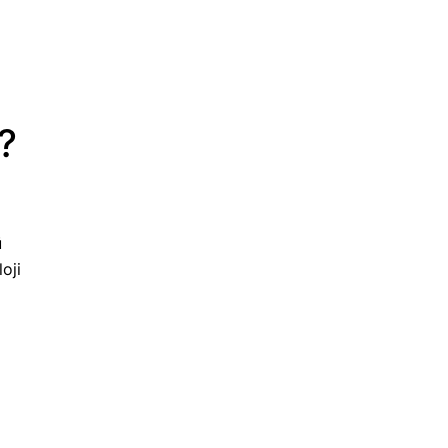
?
ü
oji