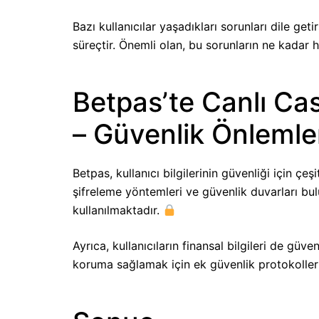
Bazı kullanıcılar yaşadıkları sorunları dile g
süreçtir. Önemli olan, bu sorunların ne kadar
Betpas’te Canlı Cas
– Güvenlik Önlemle
Betpas, kullanıcı bilgilerinin güvenliği için çe
şifreleme yöntemleri ve güvenlik duvarları bulu
kullanılmaktadır.
Ayrıca, kullanıcıların finansal bilgileri de güve
koruma sağlamak için ek güvenlik protokolleri