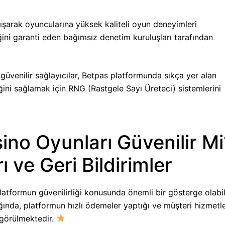
lışarak oyuncularına yüksek kaliteli oyun deneyimleri
iğini garanti eden bağımsız denetim kuruluşları tarafından
 güvenilir sağlayıcılar, Betpas platformunda sıkça yer alan
lliğini sağlamak için RNG (Rastgele Sayı Üreteci) sistemlerini
ino Oyunları Güvenilir Mi
ı ve Geri Bildirimler
latformun güvenilirliği konusunda önemli bir gösterge olabili
ığında, platformun hızlı ödemeler yaptığı ve müşteri hizmetle
görülmektedir.